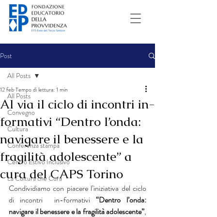
Post
All Posts
12 feb
Tempo di lettura: 1 min
All Posts
Al via il ciclo di incontri in-
Convegno
formativi “Dentro l’onda:
Cultura
navigare il benessere e la
Conferenza stampa
fragilità adolescente” a
Centro Estivo Inclusivo
cura del CAPS Torino
La Cultura che Cura
Condividiamo con piacere l’iniziativa del ciclo 
di incontri  in-formativi 
“Dentro l’onda: 
navigare il benessere e la fragilità adolescente”
, 