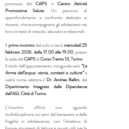
promosso dal 
CAPS – Centro Attività 
Promozione Salute
. Un percorso di 
approfondimento e confronto dedicato ai 
docenti, che accompagnano gli adolescenti nei 
loro contesti di crescita, educativi e relazionali.
Il 
primo incontro 
del ciclo si terrà 
mercoledì 25 
febbraio 2026
, 
dalle 17.00 alle 19.00
, presso 
la sede del 
CAPS
 di 
Corso Trento 13, Torino
. 
Il titolo dell’appuntamento inaugurale sarà 
“La 
forma dell’acqua: storia, contesti e culture”
 e 
vedrà come relatore il 
Dr. Andrea Bellini
, del 
Dipartimento Integrato delle Dipendenze 
dell’ASL Città di Torino
.
L’incontro offrirà uno sguardo 
multidisciplinare sui temi del benessere e della 
fragilità in adolescenza, con l’obiettivo di 
fornire strumenti di lettura e spunti utili per la 