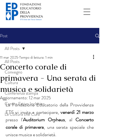
Post
All Posts
11 mar 2025
Tempo di lettura: 1 min
All Posts
Concerto corale di
Convegno
primavera - Una serata di
Cultura
musica e solidarietà
Conferenza stampa
Aggiornamento:
12 mar 2025
Centro Estivo Inclusivo
La Fondazione Educatorio della Provvidenza 
ETS vi invita a partecipare, 
venerdì 21 marzo 
La Cultura che Cura
presso l’
Auditorium Orpheus
, al 
Concerto 
corale di primavera
, una serata speciale che 
unisce musica e solidarietà.