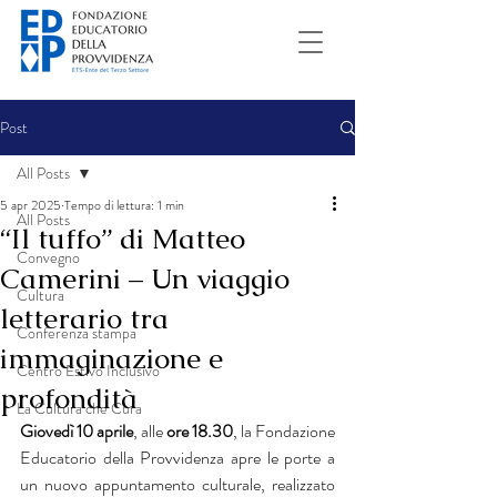
Post
All Posts
5 apr 2025
Tempo di lettura: 1 min
All Posts
“Il tuffo” di Matteo
Convegno
Camerini – Un viaggio
Cultura
letterario tra
Conferenza stampa
immaginazione e
Centro Estivo Inclusivo
profondità
La Cultura che Cura
Giovedì 10 aprile
, alle 
ore 18.30
, la Fondazione 
Educatorio della Provvidenza apre le porte a 
un nuovo appuntamento culturale, realizzato 