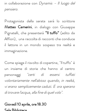
in collaborazione con 
Dynamis – Il luogo del 
pensiero
. 
Protagonista della serata sarà lo scrittore 
Matteo Camerini
, in dialogo con Giuseppe 
Pignatelli, che presenterà 
“Il tuffo”
 (edito da 
Affiori),  una raccolta di racconti che conduce 
il lettore in un mondo sospeso tra realtà e 
immaginazione.
Come spiega il risvolto di copertina, "Il tuffo" è 
un insieme di storie che hanno al centro 
personaggi 
"certi di essersi tuffati 
volontariamente nell'abisso quando, in realtà, 
vi erano semplicemente caduti. E ora sperano 
di trovare l'acqua, alla fine di quel volo"
.
Giovedì 10 aprile, ore 18.30
Sala Biblioteca 