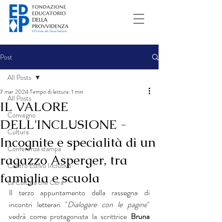
Post
All Posts
7 mar 2024
Tempo di lettura: 1 min
All Posts
IL VALORE
Convegno
DELL'INCLUSIONE -
Cultura
Incognite e specialità di un
Conferenza stampa
ragazzo Asperger, tra
Centro Estivo Inclusivo
famiglia e scuola
La Cultura che Cura
Il terzo appuntamento della rassegna di 
incontri letterari "
Dialogare con le pagine
" 
vedrà come protagonista la scrittrice 
Bruna 