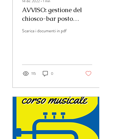
14 dic 2022
∙
1
min
AVVISO: gestione del
chiosco-bar posto
all’interno del cortile
Scarica i documenti in pdf
dell'Educatorio
115
0