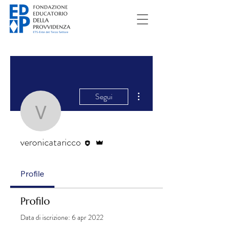
Altre azioni
Segui
veronicataricco
Redattore
Amministratore
veronicataricco
Profile
Profilo
Data di iscrizione: 6 apr 2022