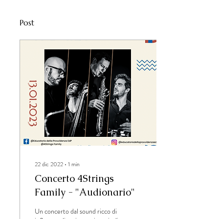
Post
22 dic 2022
∙
1
min
Concerto 4Strings
Family - "Audionario"
Un concerto dal sound ricco di