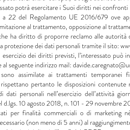
sato potrà esercitare i Suoi diritti nei confronti 
 15 a 22 del Regolamento UE 2016/679 ove appli
 limitazione al trattamento, opposizione al trattam
che ha diritto di proporre reclamo alle autorità 
a protezione dei dati personali tramite il sito: w
 esercizio dei diritti previsti, l’interessato può 
ore al seguente indirizzo mail: davide.caregnato@un
sono assimilate ai trattamenti temporanei fin
e rispettano pertanto le disposizioni contenute
i dati personali nell’esercizio dell’attività gior
el d.lgs. 10 agosto 2018, n. 101 - 29 novembre 2
tati per finalità commerciali o di marketing n
ecessario (non meno di 5 anni) al raggiungimento 