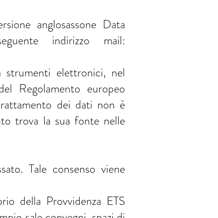
versione anglosassone Data
uente indirizzo mail:
 strumenti elettronici, nel
 5 del Regolamento europeo
 trattamento dei dati non è
nto trova la sua fonte nelle
ssato. Tale consenso viene
orio della Provvidenza ETS
empio sale convegni, spazi di