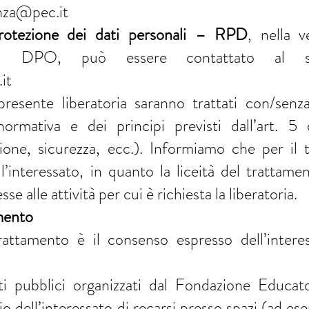
nza@pec.it
protezione dei dati personali – RPD
, nella 
 – DPO, può essere contattato al seg
it
presente liberatoria saranno trattati con/senza
 normativa e dei principi previsti dall’art.
zione, sicurezza, ecc.). Informiamo che per il
l’interessato, in quanto la liceità del trattame
sse alle attività per cui è richiesta la liberatoria.
amento
rattamento è il consenso espresso dell’intere
i pubblici organizzati dal Fondazione Educat
rio dell’interessato di recarsi presso spazi (ad es