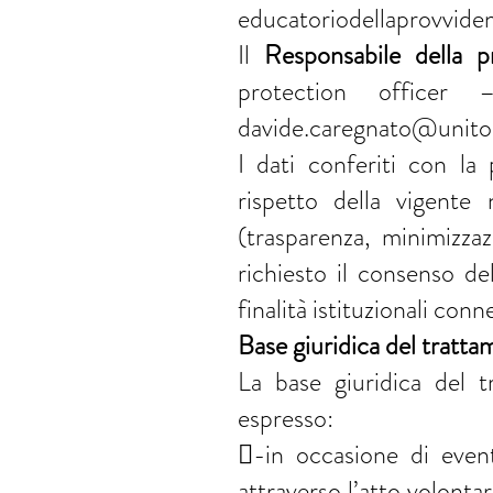
educatoriodellaprovvide
Il
Responsabile della 
protection officer
davide.caregnato@unito.
I dati conferiti con la 
rispetto della vigente
(trasparenza, minimizza
richiesto il consenso del
finalità istituzionali conne
Base giuridica del tratt
La base giuridica del t
espresso:
-in occasione di event
attraverso l’atto volonta