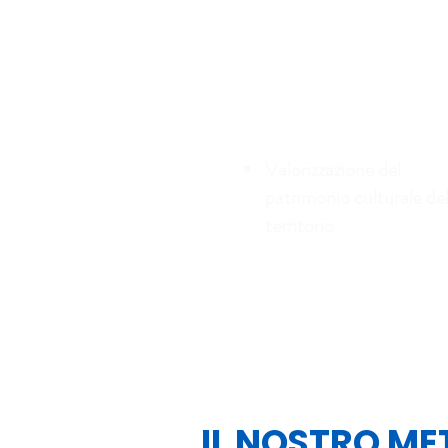
Valorizzazione del
patrimonio culturale de
territorio
IL NOSTRO M