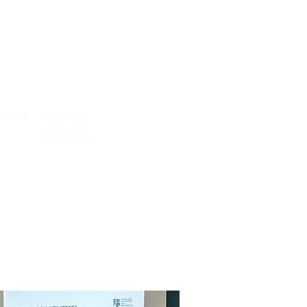
rtive
Natura e
ambiente