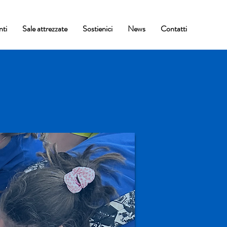
nti
Sale attrezzate
Sostienici
News
Contatti