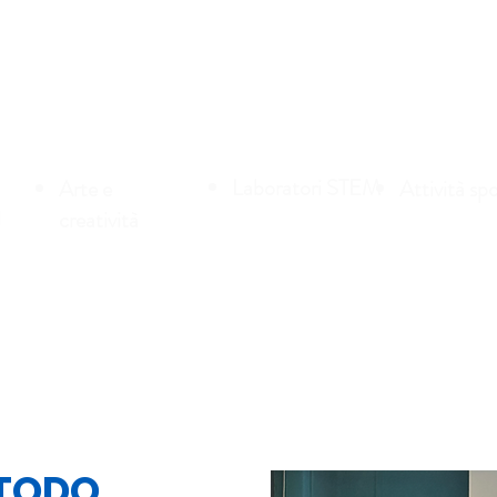
LE ATTIVITÀ
Laboratori STEM
Arte e
Attività spo
l
creatività
ETODO