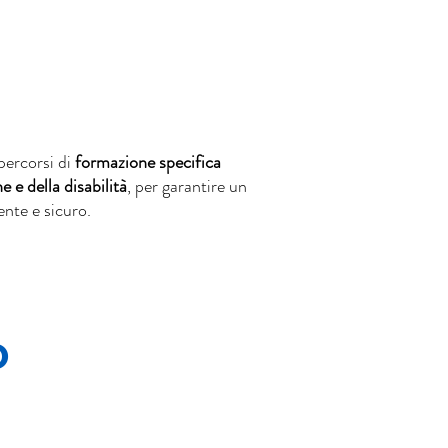
percorsi di
formazione specifica
e e della disabilità
, per garantire un
nte e sicuro.
O