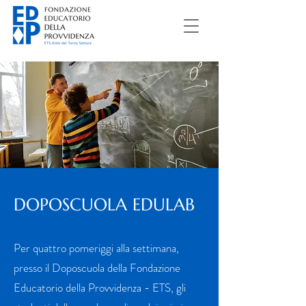
DOPOSCUOLA EDULAB
Per quattro pomeriggi alla settimana,
presso il Doposcuola della Fondazione
Educatorio della Provvidenza - ETS, gli