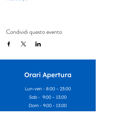
Condividi questo evento
Orari Apertura
Lun-ven - 8:00 – 23:00
Sab - 9:00 – 13:00
Dom - 9:00 - 13:00
I nostri uffici rimarranno chiusi dal
1
agosto al 23 agosto
compresi.
Riapriranno lunedì
24 agosto
con le