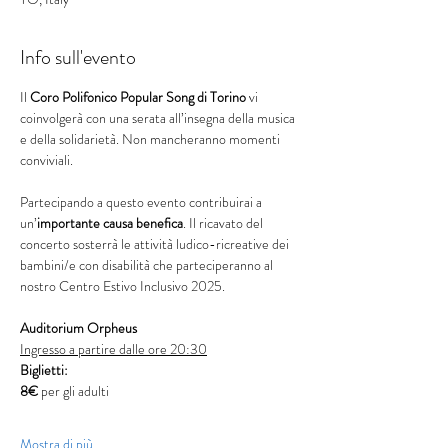
Info sull'evento
Il 
Coro Polifonico Popular Song di Torino 
vi 
coinvolgerà con una serata all’insegna della musica 
e della solidarietà. Non mancheranno momenti 
conviviali.
Partecipando a questo evento contribuirai a 
un’
importante causa benefica
. Il ricavato del 
concerto sosterrà le attività ludico-ricreative dei 
bambini/e con disabilità che parteciperanno al 
nostro Centro Estivo Inclusivo 2025.
Auditorium Orpheus
Ingresso a partire dalle ore 20:30
Biglietti: 
8€ 
per gli adulti 
Mostra di più