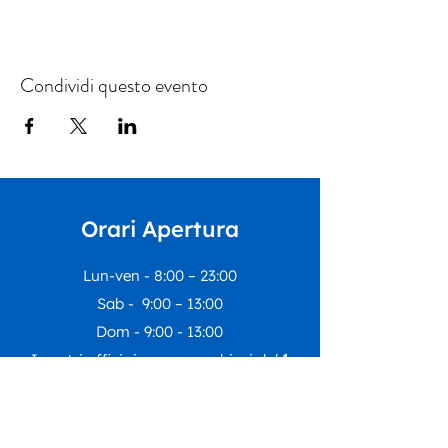
Condividi questo evento
Orari Apertura
Lun-ven - 8:00 – 23:00
Sab - 9:00 – 13:00
Dom - 9:00 - 13:00
I nostri uffici rimarranno chiusi dal
1
agosto al 23 agosto
compresi.
Riapriranno lunedì
24 agosto
con le
regolari attività.