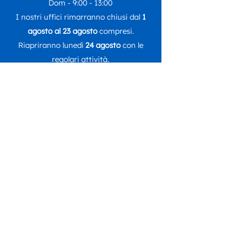
Dom - 9:00 - 13:00
I nostri uffici rimarranno chiusi dal
1
agosto al 23 agosto
compresi.
Riapriranno lunedì
24 agosto
con le
regolari attività.
Seguici su
DONA ORA