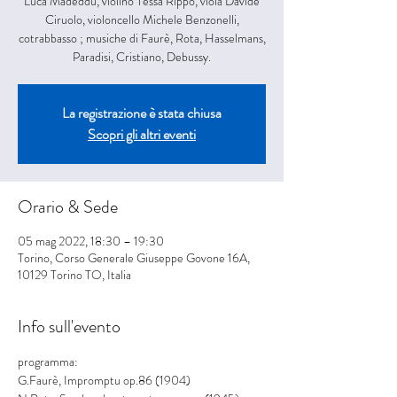
Luca Madeddu, violino Tessa Rippo, viola Davide
Ciruolo, violoncello Michele Benzonelli,
cotrabbasso ; musiche di Faurè, Rota, Hasselmans,
Paradisi, Cristiano, Debussy.
La registrazione è stata chiusa
Scopri gli altri eventi
Orario & Sede
05 mag 2022, 18:30 – 19:30
Torino, Corso Generale Giuseppe Govone 16A,
10129 Torino TO, Italia
Info sull'evento
programma: 
G.Faurè, Impromptu op.86 (1904)