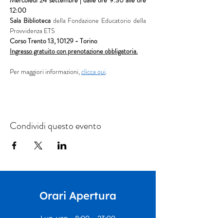
Mercoledì 24 settembre | dalle ore 9:30 alle ore 
12:00
Sala Biblioteca 
della Fondazione Educatorio della 
Provvidenza ETS
Corso Trento 13, 10129 - Torino
Ingresso gratuito con prenotazione obbligatoria.
Per maggiori informazioni, 
clicca qui
.
Condividi questo evento
Orari Apertura