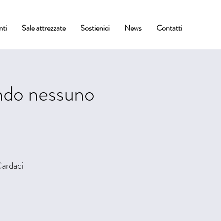
nti
Sale attrezzate
Sostienici
News
Contatti
ando nessuno
Cardaci