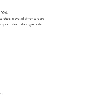
 2024
.
ato che si trova ad affrontare un 
no postindustriale, segnata da 
li.