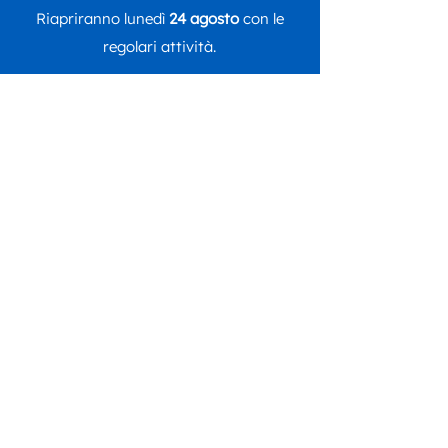
Riapriranno lunedì
24 agosto
con le
regolari attività.
Seguici su
DONA ORA