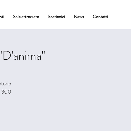
nti
Sale attrezzate
Sostienici
News
Contatti
D'anima"
atorio
mi 300