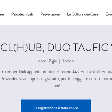
one
Psicotech Lab
Prevenzione
La Cultura che Cura
Eve
ZCL(H)UB, DUO TAUFIC "
dom 12 giu
  |  
Torino
ro imperdibili appuntamenti del Torino Jazz Festival all' Educ
 Provvidenza ad ingresso gratuito, per festeggiare i nostri pri
anni!
La registrazione è stata chiusa