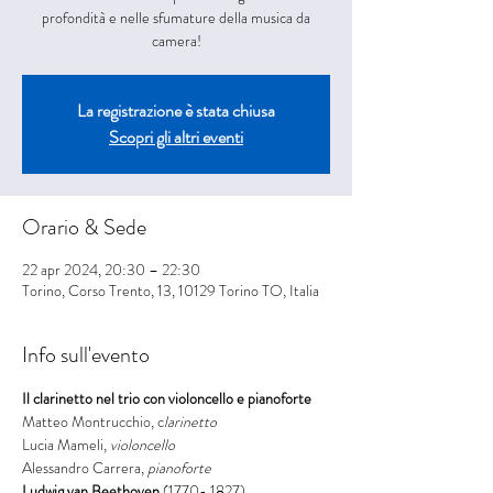
profondità e nelle sfumature della musica da
camera!
La registrazione è stata chiusa
Scopri gli altri eventi
Orario & Sede
22 apr 2024, 20:30 – 22:30
Torino, Corso Trento, 13, 10129 Torino TO, Italia
Info sull'evento
Il clarinetto nel trio con violoncello e pianoforte
Matteo Montrucchio,
c
larinetto
Lucia Mameli, 
violoncello
Alessandro Carrera, 
pianoforte
Ludwig van Beethoven 
(1770- 1827)