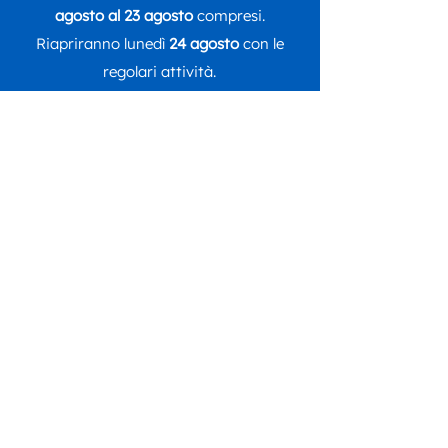
agosto al 23 agosto
compresi.
Riapriranno lunedì
24 agosto
con le
regolari attività.
Seguici su
DONA ORA