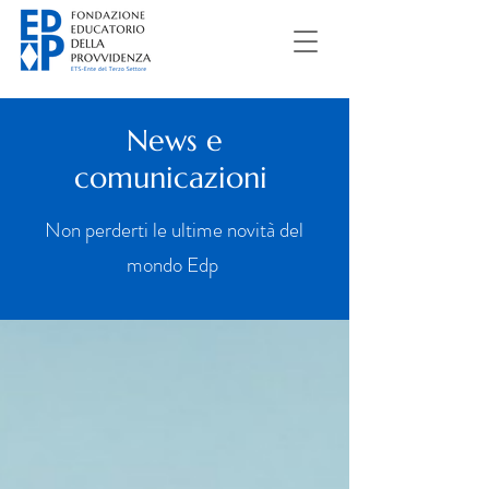
News e
comunicazioni
Non perderti le ultime novità del
mondo Edp