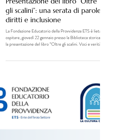
30 dic 2025
Tempo di lettura: 1 min
Presentazione del libro “Oltre
gli scalini”: una serata di parole,
diritti e inclusione
La Fondazione Educatorio della Provvidenza ETS è lieta di
ospitare, giovedì 22 gennaio presso la Biblioteca storica ,
la presentazione del libro “Oltre gli scalini. Voci e verità
sulla Disabilità Invisibile ” a cura di Marco Galizia e in
collaborazione con l’Associazione Diamo la Svolta APS .
Un incontro pubblico che invita a guardare oltre le
barriere visibili e invisibili che ancora oggi limitano la piena
partecipazione di tante persone alla vita sociale, culturale
e civ