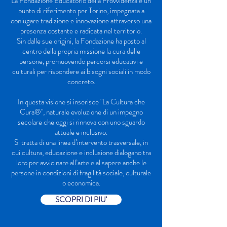
La Fondazione Educatorio della Provvidenza è un
punto di riferimento per Torino, impegnata a
coniugare tradizione e innovazione attraverso una
presenza costante e radicata nel territorio.
Sin dalle sue origini, la Fondazione ha posto al
centro della propria missione la cura delle
persone, promuovendo percorsi educativi e
culturali per rispondere ai bisogni sociali in modo
concreto.
In questa visione si inserisce "La Cultura che
Cura®", naturale evoluzione di un impegno
secolare che oggi si rinnova con uno sguardo
attuale e inclusivo.
Si tratta di una linea d’intervento trasversale, in
cui cultura, educazione e inclusione dialogano tra
loro per avvicinare all’arte e al sapere anche le
persone in condizioni di fragilità sociale, culturale
o economica.
SCOPRI DI PIU'