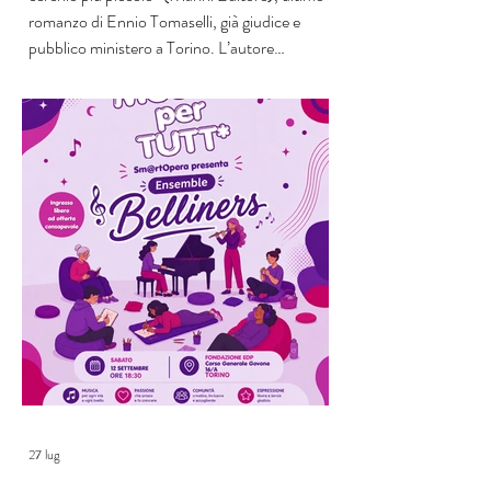
romanzo di Ennio Tomaselli, già giudice e
pubblico ministero a Torino. L’autore
dialogherà con Vilma Buttolo, assistente
sociale e scrittrice, in un incontro che intreccia
l’esperienza diretta di chi ha vissuto le aule di
giustizia con la forza della narrazione. Al
centro del romanzo, la storia “sbagl
27 lug