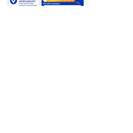
8 lug
Al via i laboratori gratuiti di
Super8 2026: iscrizioni aperte per
teatro, coro e video editing
Riparte a settembre il progetto Super8,
l’iniziativa che da anni porta nei quartieri della
Circoscrizione 8 percorsi creativi gratuiti
dedicati a bambini, ragazzi e giovani. Un
progetto nato nel 2011 dalla collaborazione tra
le realtà del Terzo Settore attive sul territorio,
in rete con il Servizio Sociale Distrettuale
Sud-Est attraverso il Tavolo dell’Educativa di
Strada e di Comunità, e che quest’anno
propone tre nuovi laboratori pensati per
accompagnare i partecipanti in u