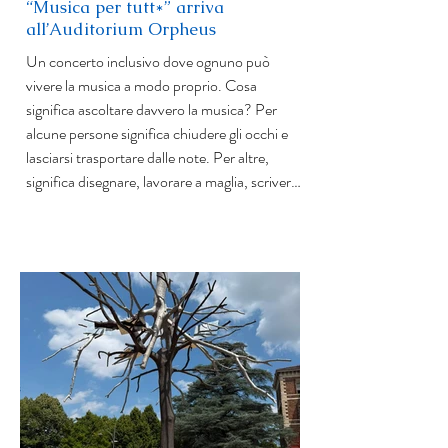
“Musica per tutt*” arriva
all’Auditorium Orpheus
Un concerto inclusivo dove ognuno può
vivere la musica a modo proprio. Cosa
significa ascoltare davvero la musica? Per
alcune persone significa chiudere gli occhi e
lasciarsi trasportare dalle note. Per altre,
significa disegnare, lavorare a maglia, scrivere,
muoversi lentamente nello spazio o
semplicemente trovare il proprio modo di
vivere l’esperienza. Con Musica per tutt*, il
progetto di Sm@rtOpera, la musica classica
diventa un linguaggio aperto, accessibile e
accogliente