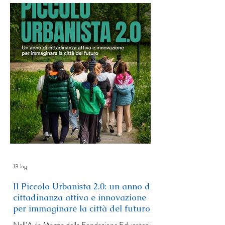
a bambini e ragazzi un ambiente accogliente e
stimolante dove vivere esperienze che
favoriscono relazioni positive, creatività,
autonomia e fiducia in sé stessi. Riunisce mino
13 lug
Il Piccolo Urbanista 2.0: un anno di
cittadinanza attiva e innovazione
per immaginare la città del futuro
Nell’Aula Magna della Fondazione Educatorio