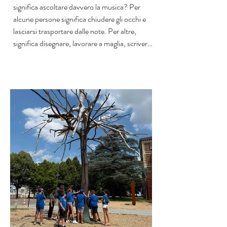
significa ascoltare davvero la musica? Per
alcune persone significa chiudere gli occhi e
lasciarsi trasportare dalle note. Per altre,
significa disegnare, lavorare a maglia, scrivere,
muoversi lentamente nello spazio o
semplicemente trovare il proprio modo di
vivere l’esperienza. Con Musica per tutt*, il
progetto di Sm@rtOpera, la musica classica
diventa un linguaggio aperto, accessibile e
accogliente