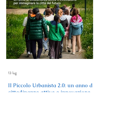
13 lug
Il Piccolo Urbanista 2.0: un anno di
cittadinanza attiva e innovazione
per immaginare la città del futuro
Nell’Aula Magna della Fondazione Educatorio
della Provvidenza ETS lunedì 8 giugno 2026
si è svolto l’evento conclusivo de “Il Piccolo
Urbanista 2.0: Connessi al presente,
costruttori del futuro”, il progetto promosso