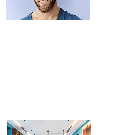
Prevenzione
Usa questo spazio per presentarti e
parlare della tua carriera.