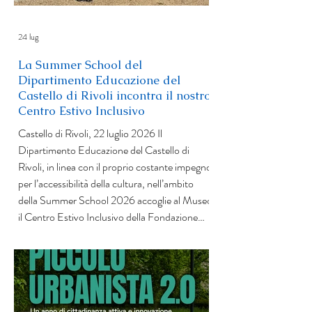
24 lug
La Summer School del
Dipartimento Educazione del
Castello di Rivoli incontra il nostro
Centro Estivo Inclusivo
Castello di Rivoli, 22 luglio 2026 Il
Dipartimento Educazione del Castello di
Rivoli, in linea con il proprio costante impegno
per l’accessibilità della cultura, nell’ambito
della Summer School 2026 accoglie al Museo
il Centro Estivo Inclusivo della Fondazione
Educatorio della Provvidenza ETS, che offre
a bambini e ragazzi un ambiente accogliente e
stimolante dove vivere esperienze che
favoriscono relazioni positive, creatività,
autonomia e fiducia in sé stessi. Riunisce mino