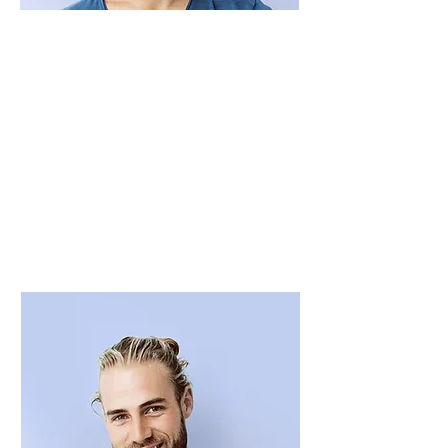
La Cultura
che Cura®
Usa questo spazio per presentarti e
parlare della tua carriera.