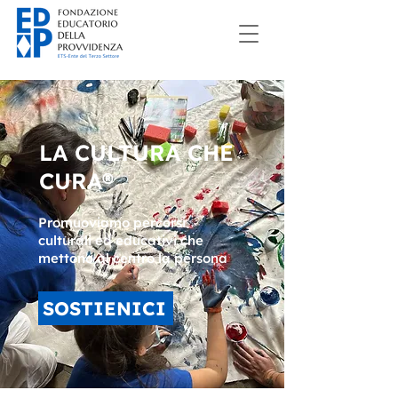
LA CULTURA CHE
CURA®
Promuoviamo percorsi
culturali ed educativi che
mettono al centro la persona
SOSTIENICI