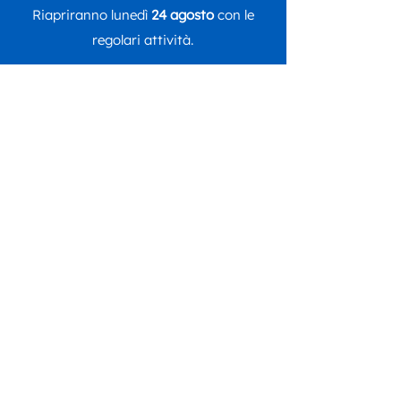
Riapriranno lunedì
24 agosto
con le
regolari attività.
Seguici su
DONA ORA