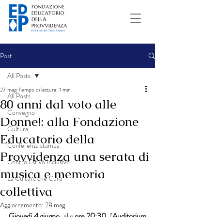
Post
All Posts
27 mag
Tempo di lettura: 1 min
All Posts
80 anni dal voto alle
Convegno
Donne!: alla Fondazione
Cultura
Educatorio della
Conferenza stampa
Provvidenza una serata di
Centro Estivo Inclusivo
musica e memoria
La Cultura che Cura
collettiva
Aggiornamento:
28 mag
Giovedì 4 giugno
, alle 
ore 20:30
, l’
Auditorium 