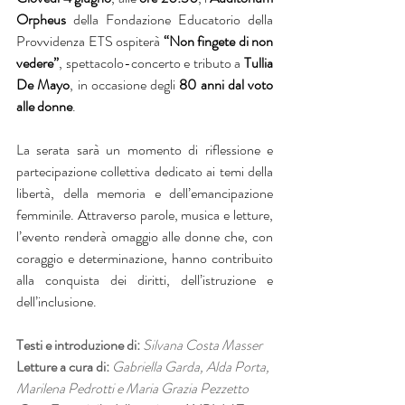
Orpheus 
della Fondazione Educatorio della 
Provvidenza ETS ospiterà 
“Non fingete di non 
vedere”
, spettacolo-concerto e tributo a 
Tullia 
De Mayo
, in occasione degli 
80 anni dal voto 
alle donne
.
La serata sarà un momento di riflessione e 
partecipazione collettiva dedicato ai temi della 
libertà, della memoria e dell’emancipazione 
femminile. Attraverso parole, musica e letture, 
l’evento renderà omaggio alle donne che, con 
coraggio e determinazione, hanno contribuito 
alla conquista dei diritti, dell’istruzione e 
dell’inclusione.
Testi e introduzione di:
Silvana Costa Masser 
Letture a cura di:
Gabriella Garda, Alda Porta, 
Marilena Pedrotti e Maria Grazia Pezzetto