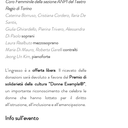
Coro Femminile della sezione ANPI del Teatro 
Regio di Torino
Caterina Borruso, Cristiana Cordero, Ilaria De 
Santis,
Giulia Ghirardello, Pierina Trivero, Alessandra 
Di Paolo 
soprani
Laura Realbuto 
mezzosoprano
Maria Di Mauro, Roberta Garelli
contralti
Jeong Un Kim, 
pianoforte
L’ingresso è a 
offerta libera
. Il ricavato delle 
donazioni sarà devoluto a favore del 
Premio di 
solidarietà della cultura “Donne Exempla®”
, 
un importante riconoscimento che celebra le 
donne che hanno lottato per il diritto 
all’istruzione, all’inclusione e all’emancipazione.
Info sull’evento