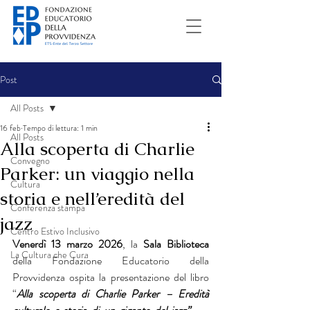
Post
All Posts
16 feb
Tempo di lettura: 1 min
All Posts
Alla scoperta di Charlie
Convegno
Parker: un viaggio nella
Cultura
storia e nell’eredità del
Conferenza stampa
jazz
Centro Estivo Inclusivo
Venerdì 13 marzo 2026
, la 
Sala Biblioteca
La Cultura che Cura
della Fondazione Educatorio della 
Provvidenza ospita la presentazione del libro 
“
Alla scoperta di Charlie Parker – Eredità 