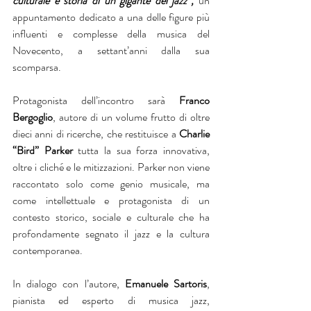
culturale e storia di un gigante del jazz”,
 un 
appuntamento dedicato a una delle figure più 
influenti e complesse della musica del 
Novecento, a settant’anni dalla sua 
scomparsa.
Protagonista dell’incontro sarà 
Franco 
Bergoglio
, autore di un volume frutto di oltre 
dieci anni di ricerche, che restituisce a 
Charlie 
“Bird” Parker
 tutta la sua forza innovativa, 
oltre i cliché e le mitizzazioni. Parker non viene 
raccontato solo come genio musicale, ma 
come intellettuale e protagonista di un 
contesto storico, sociale e culturale che ha 
profondamente segnato il jazz e la cultura 
contemporanea.
In dialogo con l’autore, 
Emanuele Sartoris
, 
pianista ed esperto di musica jazz, 