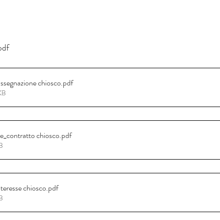
pdf
segnazione chiosco
.pdf
KB
ne_contratto chiosco
.pdf
B
teresse chiosco
.pdf
B