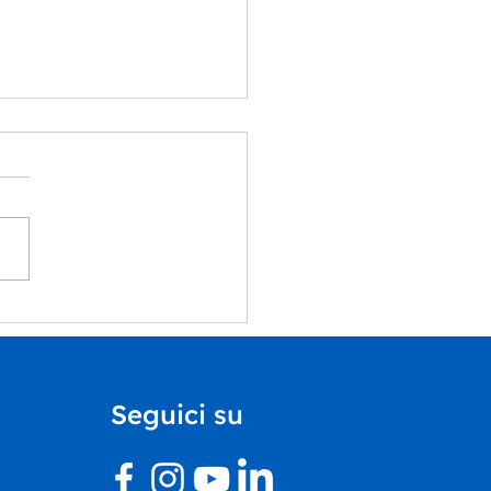
ummer School del
rtimento Educazione
Castello di Rivoli
ntra il nostro Centro
Seguici su
vo Inclusivo