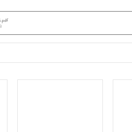
i
.pdf
B