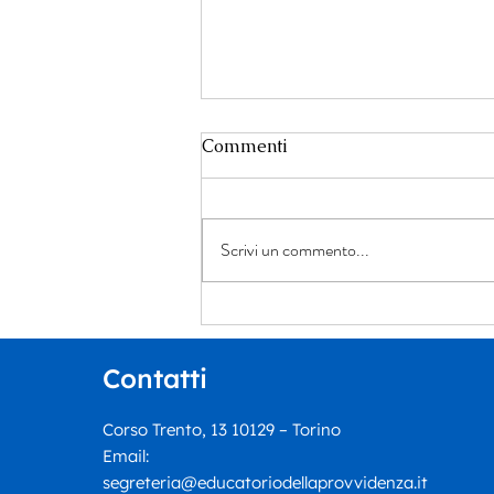
Commenti
Scrivi un commento...
Un dialogo tra giustizia,
narrativa e ricerca della
verità: Ennio Tomaselli
Contatti
presenta “Il cerchio più
piccolo”
Corso Trento, 13 10129 – Torino
Email:
segreteria@educatoriodellaprovvidenza.it