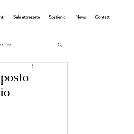
nti
Sale attrezzate
Sostienici
News
Contatti
e Cura
 posto
io