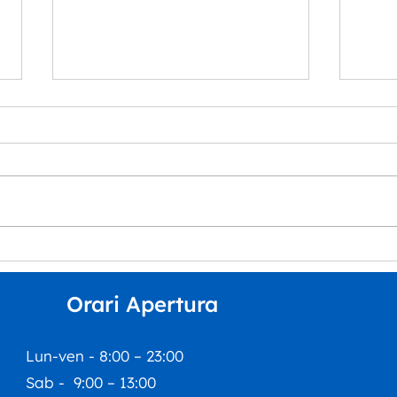
“Musica per tutt*” arriva
La S
all’Auditorium Orpheus
Dipa
del 
Orari Apertura
inco
Esti
Lun-ven - 8:00 – 23:00
Sab - 9:00 – 13:00