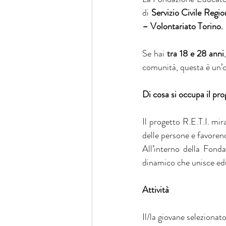
di 
Servizio Civile Regio
– Volontariato Torino.
Se hai 
tra 18 e 28 anni
comunità, questa è un’o
Di cosa si occupa il pr
Il progetto R.E.T.I. mira
delle persone e favorend
All’interno della Fonda
dinamico che unisce edu
Attività
Il/la giovane selezionat