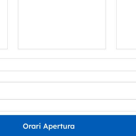
“Musica per tutt*” arriva
La S
all’Auditorium Orpheus
Dipa
del 
Orari Apertura
inco