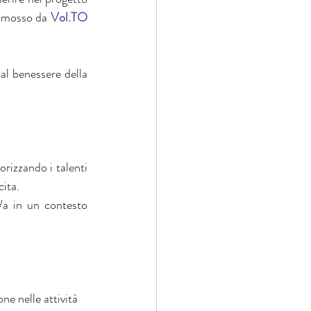
omosso da 
Vol.TO
al benessere della 
orizzando i talenti 
cita.
o/a in un contesto 
ne nelle attività 