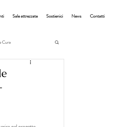
nti
Sale attrezzate
Sostienici
News
Contatti
e Cura
le
-
rire nel progetto 