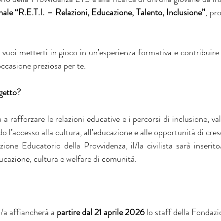
nale “R.E.T.I. – Relazioni, Educazione, Talento, Inclusione”
, pr
, vuoi metterti in gioco in un’esperienza formativa e contribuire 
ccasione preziosa per te.
ogetto?
 a rafforzare le relazioni educative e i percorsi di inclusione, val
o l’accesso alla cultura, all’educazione e alle opportunità di cres
zione Educatorio della Provvidenza, il/la civilista sarà inserit
cazione, cultura e welfare di comunità.
o/a affiancherà a
 partire dal 21 aprile 2026
 lo staff della Fondazio