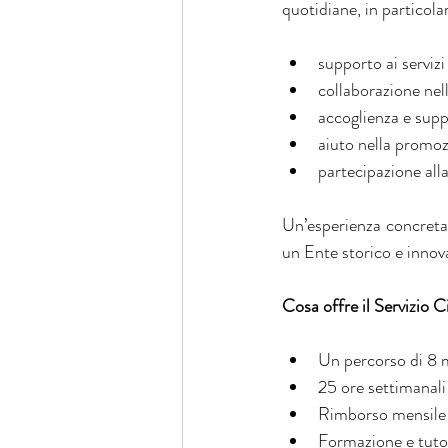
quotidiane, in particola
supporto ai servizi 
collaborazione nell
accoglienza e supp
aiuto nella promozi
partecipazione alla
Un’esperienza concreta 
un Ente storico e innov
Cosa offre il Servizio C
Un percorso di 8 m
25 ore settimanali
Rimborso mensile
Formazione e tuto