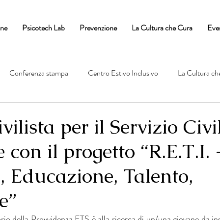
one
Psicotech Lab
Prevenzione
La Cultura che Cura
Eve
Conferenza stampa
Centro Estivo Inclusivo
La Cultura ch
vilista per il Servizio Civi
 con il progetto “R.E.T.I. 
, Educazione, Talento,
e”
o della Provvidenza ETS è alla ricerca di un/una giovane da inse