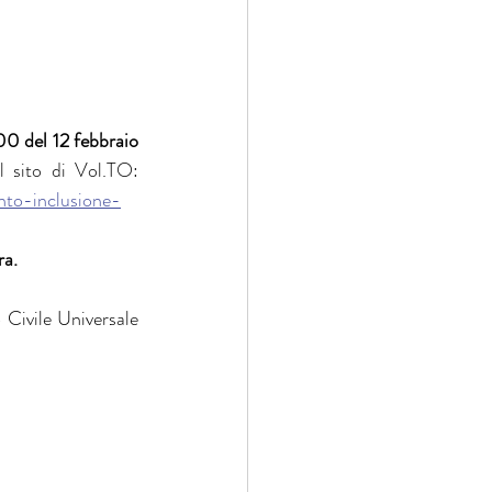
0 del 12 febbraio 
seguendo le linee guida ufficiali del Servizio Civile Regionale disponibili sul sito di Vol.TO: 
ento-inclusione-
ra.
 Civile Universale 