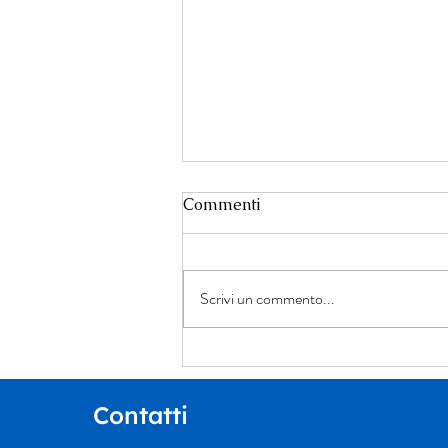
Commenti
Scrivi un commento...
Un dialogo tra giustizia,
narrativa e ricerca della
verità: Ennio Tomaselli
Contatti
presenta “Il cerchio più