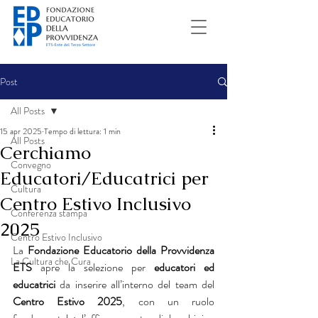
Post
All Posts
15 apr 2025
Tempo di lettura: 1 min
All Posts
Cerchiamo
Convegno
Educatori/Educatrici per
Cultura
Centro Estivo Inclusivo
Conferenza stampa
2025
Centro Estivo Inclusivo
La 
Fondazione Educatorio della Provvidenza 
La Cultura che Cura
ETS
 apre la selezione per 
educatori ed 
educatrici
 da inserire all’interno del team del 
Centro Estivo 2025
, con un ruolo 