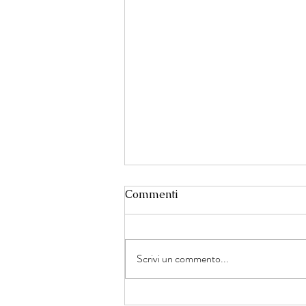
Commenti
Scrivi un commento...
Un dialogo tra giustizia,