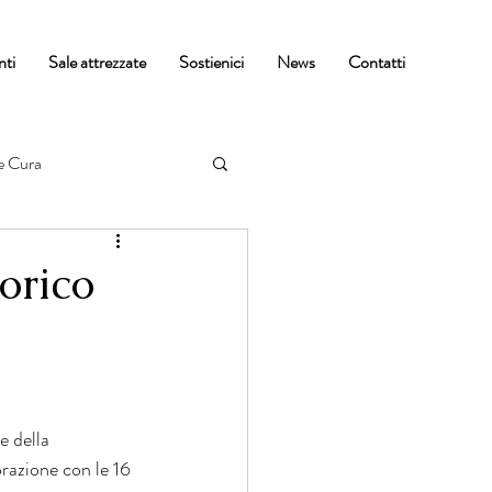
nti
Sale attrezzate
Sostienici
News
Contatti
e Cura
orico
e della 
razione con le 16 