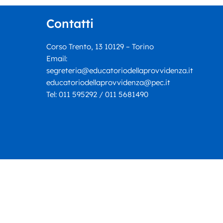
narrativa e ricerca della
verità: Ennio Tomaselli
Contatti
presenta “Il cerchio più
piccolo”
Corso Trento, 13 10129 – Torino
Email:
segreteria@educatoriodellaprovvidenza.it
educatoriodellaprovvidenza@pec.it
Tel:
011 595292 / 011 5681490