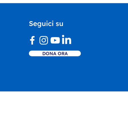
rtimento Educazione
Castello di Rivoli
ntra il nostro Centro
Seguici su
vo Inclusivo
DONA ORA