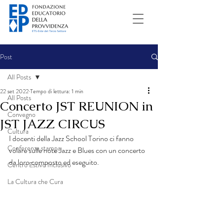
Post
All Posts
22 set 2022
Tempo di lettura: 1 min
All Posts
Concerto JST REUNION in
Convegno
JST JAZZ CIRCUS
Cultura
I docenti della Jazz School Torino ci fanno 
Conferenza stampa
volare sulle note Jazz e Blues con un concerto 
da loro composto ed eseguito.
Centro Estivo Inclusivo
La Cultura che Cura