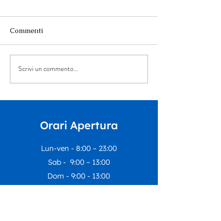
Commenti
Scrivi un commento...
“Musica per tutt*” arriva
La Summer Scho
all’Auditorium Orpheus
Dipartimento
Educazione del 
di Rivoli incontr
nostro Centro E
Orari Apertura
Inclusivo
Lun-ven - 8:00 – 23:00
Sab - 9:00 – 13:00
Dom - 9:00 - 13:00
I nostri uffici rimarranno chiusi dal
1
agosto al 23 agosto
compresi.
Riapriranno lunedì
24 agosto
con le