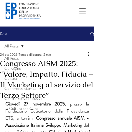
Post
All Posts
24 ott 2025
Tempo di lettura: 2 min
All Posts
Congresso AISM 2025:
Convegno
“Valore, Impatto, Fiducia –
Cultura
Il Marketing al servizio del
Conferenza stampa
Terzo Settore”
Centro Estivo Inclusivo
Giovedì 27 novembre 2025
, presso la 
La Cultura che Cura
Fondazione Educatorio della Provvidenza 
ETS, si terrà il 
Congresso annuale AISM - 
Associazione Italiana Sviluppo Marketing
 dal 