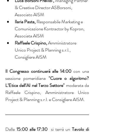
Luca Borsoni Previdi , 
Managing Partner 
& Creative Director ASBorsoni, 
Associato AISM
Ilaria Pasta, 
Responsabile Marketing e 
Comunicazione Kontractor by Kopron, 
Associata AISM 
Raffaele Crispino, 
Amministratore 
Unico Project & Planning s.r.l., 
Consigliere AISM
Il Congresso continuerà alle 14:00
 con una 
sessione pomeridiana 
"Cuore o algoritmo? 
L’Etica dell’AI nel Terzo Settore" 
moderata da 
Raffaele Crispino, Amministratore Unico 
Project & Planning s.r.l. e Consigliere AISM.
Dalle 
15:00 alle 17:30
  si terrà un 
Tavolo di 