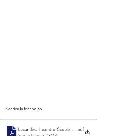
Scarica la locandina
Locandina_Incontro_Scuole_23.01.2024
.pdf
Scarica PDF • 3.08MB