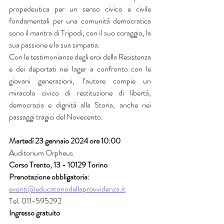
propedeu­tica per un senso civico e civile 
fondamentali per una co­munità de­mocratica 
sono il mantra di Tripodi, con il suo coraggio, la 
sua pas­sione e la sua simpatia.
Con le testimonianze degli eroi della Resistenza 
e dei deportati nei lager a confronto con le 
giovani generazioni, l’autore compie un 
miracolo civico di restituzione di libertà, 
democrazia e dignità alla Storia, anche nei 
passaggi tragici del Novecento.
Martedì 23 gennaio 2024 ore 10:00
Auditorium Orpheus 
Corso Trento, 13 - 10129 Torino
Prenotazione obbligatoria: 
eventi@educatoriodellaprovvidenza.it
Tel. 011-595292
Ingresso gratuito