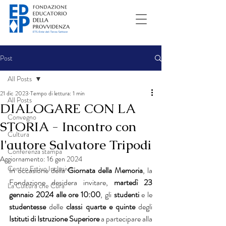
Post
All Posts
21 dic 2023
Tempo di lettura: 1 min
All Posts
DIALOGARE CON LA
Convegno
STORIA - Incontro con
Cultura
l'autore Salvatore Tripodi
Conferenza stampa
Aggiornamento:
16 gen 2024
Centro Estivo Inclusivo
In occasione della 
Giornata della Memoria
, la 
Fondazione desidera invitare, 
martedì 23 
La Cultura che Cura
gennaio 2024 alle ore 10:00
, gli 
studenti 
e le 
studentesse
 delle 
classi quarte e quinte
 degli 
Istituti di Istruzione Superiore 
a partecipare alla 