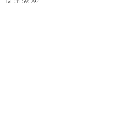
Tel. 011-595292