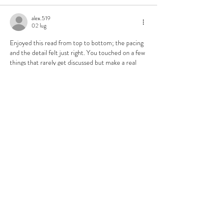
alex.519
02 lug
Enjoyed this read from top to bottom; the pacing 
and the detail felt just right. You touched on a few 
things that rarely get discussed but make a real 
difference in practice. I expanded on a couple of 
these points in my own write-up over at 
compoundfinances.net
 recently.
Mi piace
Rispondi
Ethan Clark
12 giu 2025
clothoff.it
Mi piace
Rispondi