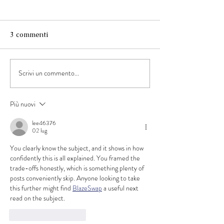
3 commenti
Scrivi un commento...
“Musica per tutt*” arriva
La Summer Scho
all’Auditorium Orpheus
Dipartimento
Educazione del 
Più nuovi
di Rivoli incontr
nostro Centro E
lee46376
02 lug
Inclusivo
You clearly know the subject, and it shows in how 
confidently this is all explained. You framed the 
trade-offs honestly, which is something plenty of 
posts conveniently skip. Anyone looking to take 
this further might find 
BlazeSwap
 a useful next 
read on the subject.
Mi piace
Rispondi