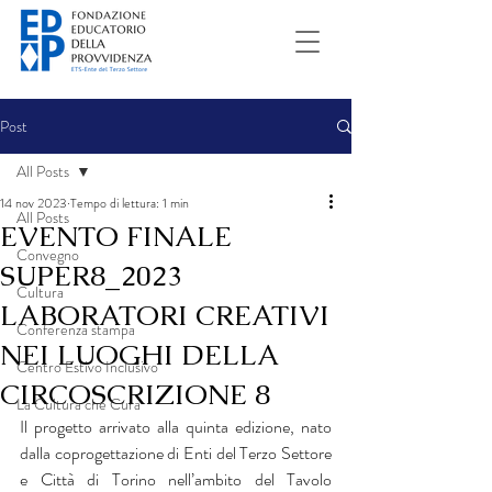
Post
All Posts
14 nov 2023
Tempo di lettura: 1 min
All Posts
EVENTO FINALE
Convegno
SUPER8_2023
Cultura
LABORATORI CREATIVI
Conferenza stampa
NEI LUOGHI DELLA
Centro Estivo Inclusivo
CIRCOSCRIZIONE 8
La Cultura che Cura
Il progetto arrivato alla quinta edizione, nato 
dalla coprogettazione di Enti del Terzo Settore 
e Città di Torino nell’ambito del Tavolo 