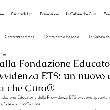
one
Psicotech Lab
Prevenzione
La Cultura che Cura
Eve
Conferenza stampa
Centro Estivo Inclusivo
La Cultura ch
: 1 min
alla Fondazione Educato
ovvidenza ETS: un nuovo
ra che Cura®
ondazione Educatorio della Provvidenza ETS propone appuntam
lusione
 e la 
condivisione
. 