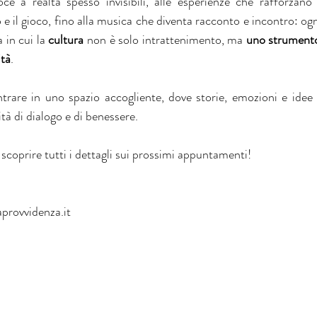
e a realtà spesso invisibili, alle esperienze che rafforzano i
e il gioco, fino alla musica che diventa racconto e incontro: ogni 
 in cui la 
cultura
 non è solo intrattenimento, ma 
uno strumento
ità
.
ntrare in uno spazio accogliente, dove storie, emozioni e idee s
tà di dialogo e di benessere.
scoprire tutti i dettagli sui prossimi appuntamenti! 
provvidenza.it