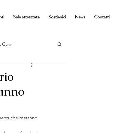
nti
Sale attrezzate
Sostienici
News
Contatti
e Cura
rio
 anno
enti che mettono 