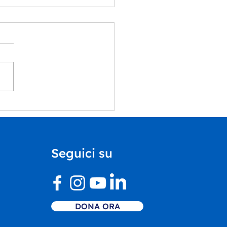
ummer School del
rtimento Educazione
Castello di Rivoli
ntra il nostro Centro
Seguici su
vo Inclusivo
DONA ORA