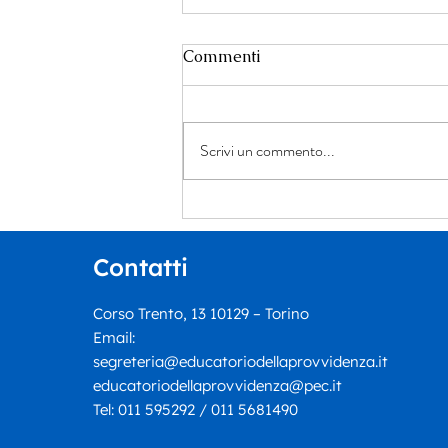
Commenti
Scrivi un commento...
Un dialogo tra giustizia,
narrativa e ricerca della
verità: Ennio Tomaselli
Contatti
presenta “Il cerchio più
piccolo”
Corso Trento, 13 10129 – Torino
Email:
segreteria@educatoriodellaprovvidenza.it
educatoriodellaprovvidenza@pec.it
Tel:
011 595292 / 011 5681490