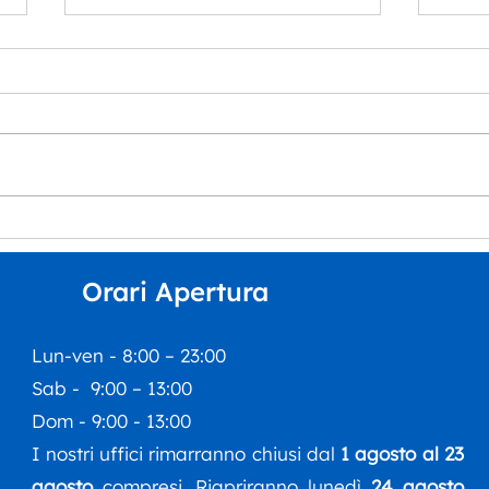
“Musica per tutt*” arriva
La S
all’Auditorium Orpheus
Dipa
del 
Orari Apertura
inco
Esti
Lun-ven - 8:00 – 23:00
Sab - 9:00 – 13:00
Dom - 9:00 - 13:00
I nostri uffici rimarranno chiusi dal
1 agosto al 23
agosto
compresi. Riapriranno lunedì
24 agosto