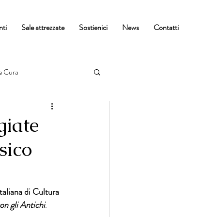
nti
Sale attrezzate
Sostienici
News
Contatti
e Cura
giate
sico
taliana di Cultura 
on gli Antichi
. 