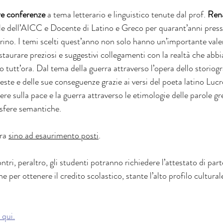
tre conferenze
 a tema letterario e linguistico tenute dal prof. 
Ren
e dell’AICC e Docente di Latino e Greco per quarant’anni presso
orino. I temi scelti quest’anno non solo hanno un’importante vale
taurare preziosi e suggestivi collegamenti con la realtà che abbi
 tutt’ora. Dal tema della guerra attraverso l’opera dello storiog
este e delle sue conseguenze grazie ai versi del poeta latino Lucr
tere sulla pace e la guerra attraverso le etimologie delle parole gr
sfere semantiche. 
ra 
sino ad esaurimento posti
.
ntri, peraltro, gli studenti potranno richiedere l’attestato di par
 per ottenere il credito scolastico, stante l’alto profilo culturale
 qui.