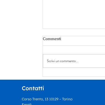
Commenti
Scrivi un commento...
Un dialogo tra giustizia,
narrativa e ricerca della
verità: Ennio Tomaselli
Contatti
presenta “Il cerchio più
piccolo”
Corso Trento, 13 10129 – Torino
Email: