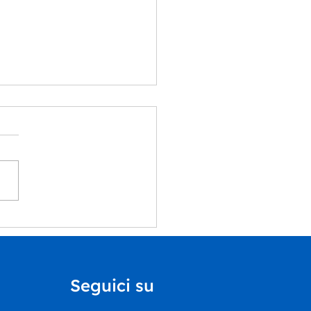
ummer School del
rtimento Educazione
Castello di Rivoli
ntra il nostro Centro
Seguici su
vo Inclusivo