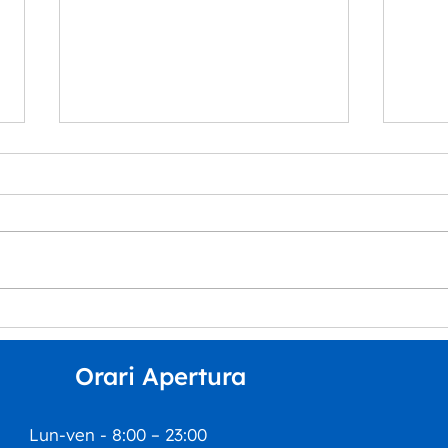
“Musica per tutt*” arriva
La S
all’Auditorium Orpheus
Dipa
del 
Orari Apertura
inco
Esti
Lun-ven - 8:00 – 23:00