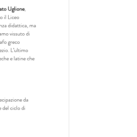
ato Uglione
, 
 il Liceo 
nza didattica, ma 
amo vissuto di 
rafo greco 
ezio. L’ultimo 
eche e latine che 
tecipazione da 
 del ciclo di 