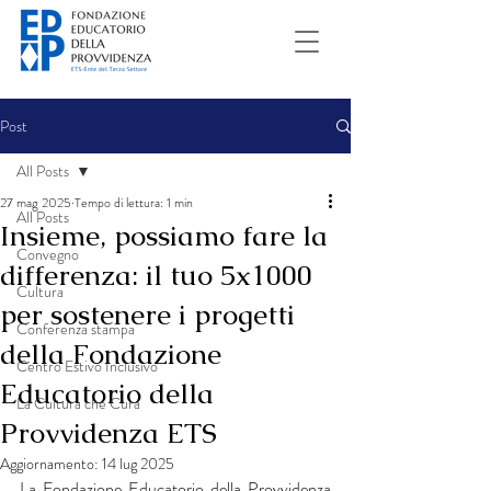
Post
All Posts
27 mag 2025
Tempo di lettura: 1 min
All Posts
Insieme, possiamo fare la
Convegno
differenza: il tuo 5x1000
Cultura
per sostenere i progetti
Conferenza stampa
della Fondazione
Centro Estivo Inclusivo
Educatorio della
La Cultura che Cura
Provvidenza ETS
Aggiornamento:
14 lug 2025
La Fondazione Educatorio della Provvidenza 