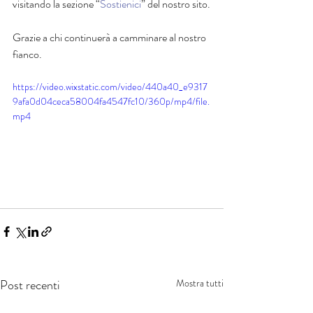
visitando la sezione “
Sostienici
” del nostro sito.
Grazie a chi continuerà a camminare al nostro 
fianco.
https://video.wixstatic.com/video/440a40_e9317
9afa0d04ceca58004fa4547fc10/360p/mp4/file.
mp4
Post recenti
Mostra tutti