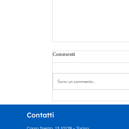
Commenti
Scrivi un commento...
Un dialogo tra giustizia,
narrativa e ricerca della
verità: Ennio Tomaselli
Contatti
presenta “Il cerchio più
piccolo”
Corso Trento, 13 10129 – Torino