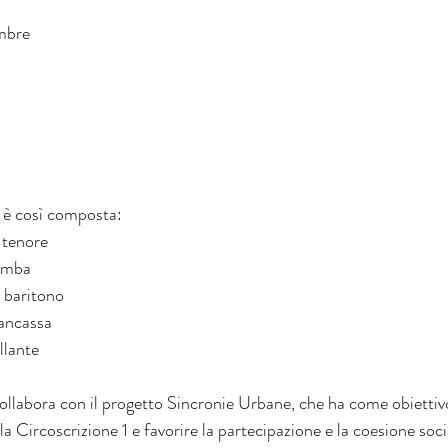
mbre
 così composta:
 tenore
omba
 baritono
rancassa
llante
ollabora con il progetto Sincronie Urbane, che ha come obiettivo
ella Circoscrizione 1 e favorire la partecipazione e la coesione soci