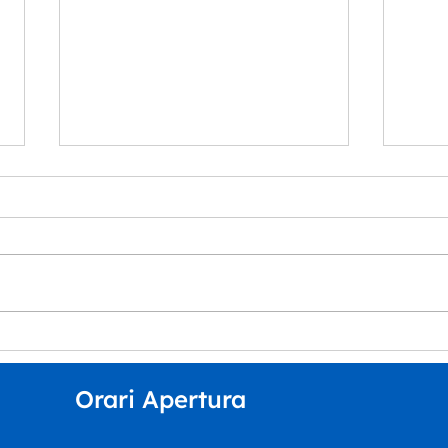
“Musica per tutt*” arriva
La S
all’Auditorium Orpheus
Dipa
del 
Orari Apertura
inco
Esti