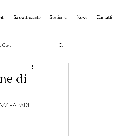
nti
Sale attrezzate
Sostienici
News
Contatti
e Cura
ne di
ST JAZZ PARADE 