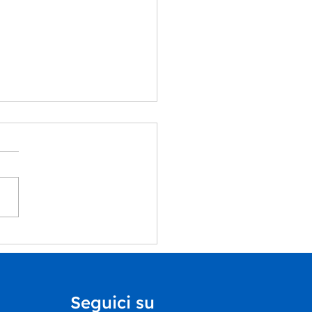
ummer School del
rtimento Educazione
Castello di Rivoli
ntra il nostro Centro
Seguici su
vo Inclusivo