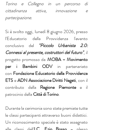
Torino e Collegno in un percorso di 
cittadinanza attiva, innovazione e 
partecipazione.
Si è svolto oggi, lunedì 8 giugno 2026, presso 
l'Educatorio della Provvidenza l'evento 
conclusivo del 
"Piccolo Urbanista 2.0: 
Connessi al presente, costruttori del futuro"
, il 
progetto promosso da 
MOBA – Movimento 
per i Bambini ODV
 in partenariato 
con 
Fondazione Educatorio della Provvidenza 
ETS
 e 
ADN Associazione Diritti Negati
, con il 
contributo della 
Regione Piemonte
 e il 
patrocinio della 
Città di Torino
.
Durante la cerimonia sono state premiate tutte 
le classi partecipanti attraverso buoni didattici. 
Un riconoscimento speciale è stato assegnato 
alle classi dell'
I.C. Ezio Bosso
 – plesso 