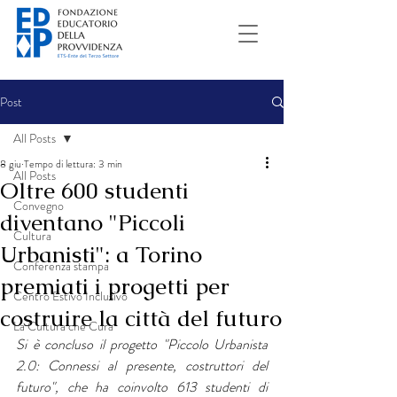
Post
All Posts
8 giu
Tempo di lettura: 3 min
All Posts
Oltre 600 studenti
Convegno
diventano "Piccoli
Cultura
Urbanisti": a Torino
Conferenza stampa
premiati i progetti per
Centro Estivo Inclusivo
costruire la città del futuro
La Cultura che Cura
Si è concluso il progetto "Piccolo Urbanista 
2.0: Connessi al presente, costruttori del 
futuro", che ha coinvolto 613 studenti di 