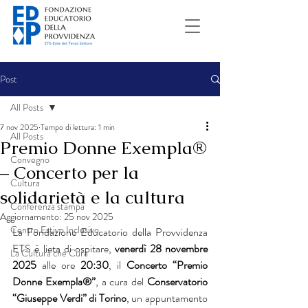
Post
All Posts
7 nov 2025
Tempo di lettura: 1 min
All Posts
Premio Donne Exempla®
Convegno
– Concerto per la
Cultura
solidarietà e la cultura
Conferenza stampa
Aggiornamento:
25 nov 2025
Centro Estivo Inclusivo
La Fondazione Educatorio della Provvidenza 
ETS è lieta di ospitare, 
venerdì 28 novembre 
La Cultura che Cura
2025
 alle ore 
20:30
, il 
Concerto “Premio 
Donne Exempla®”
, a cura del 
Conservatorio 
“Giuseppe Verdi” di Torino
, un appuntamento 