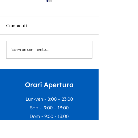
Commenti
Scrivi un commento...
“Musica per tutt*” arriva
La Summer Scho
all’Auditorium Orpheus
Dipartimento
Educazione del 
di Rivoli incontr
nostro Centro E
Orari Apertura
Inclusivo
Lun-ven - 8:00 – 23:00
Sab - 9:00 – 13:00
Dom - 9:00 - 13:00
I nostri uffici rimarranno chiusi dal
1
agosto al 23 agosto
compresi.