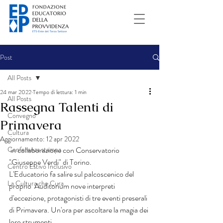
Post
All Posts
24 mar 2022
Tempo di lettura: 1 min
All Posts
Rassegna Talenti di
Convegno
Primavera
Cultura
Aggiornamento:
12 apr 2022
Conferenza stampa
 in collaborazione con Conservatorio 
"Giuseppe Verdi" di Torino.
Centro Estivo Inclusivo
L'Educatorio fa salire sul palcoscenico del 
La Cultura che Cura
proprio  Auditorium nove interpreti 
d'eccezione, protagonisti di tre eventi preserali 
di Primavera. Un'ora per ascoltare la magia dei 
loro strumenti.