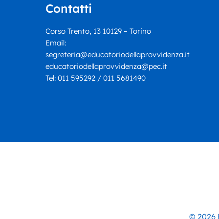
verità: Ennio Tomaselli
Contatti
presenta “Il cerchio più
piccolo”
Corso Trento, 13 10129 – Torino
Email:
segreteria@educatoriodellaprovvidenza.it
educatoriodellaprovvidenza@pec.it
Tel:
011 595292 / 011 5681490
© 2026