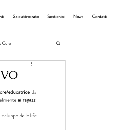
nti
Sale attrezzate
Sostienici
News
Contatti
e Cura
IVO
ore/educatrice
 da 
palmente 
ai ragazzi 
sviluppo delle life 