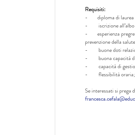
Requisiti:
-        diploma di laur
-         iscrizione all’a
-       esperienza pregr
prevenzione della salut
-         buone doti rela
-         buona capacità 
-         capacità di gest
-         flessibilità oraria;
Se interessati si prega d
francesca.cefala@educa