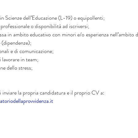
ea in Scienze dell’Educazione (L-19) o equipollenti;
lbo professionale o disponibilità ad iscriversi;
essa in ambito educativo con minori e/o esperienza nell’ambito de
e (dipendenze);
zionali e di comunicazione;
di lavorare in team;
ione dello stress;
i inviare la propria candidatura e il proprio CV a: 
toriodellaprovvidenza.it