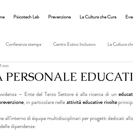
one
Psicotech Lab
Prevenzione
La Cultura che Cura
Eve
Conferenza stampa
Centro Estivo Inclusivo
La Cultura ch
 1 min
A PERSONALE EDUCAT
vvidenza – Ente del Terzo Settore è alla ricerca di un 
educat
 prevenzione
, in particolare nelle 
attività educative rivolte
 princi
he all’interno di équipe multidisciplinari per progetti dedicati allo 
e delle dipendenze.