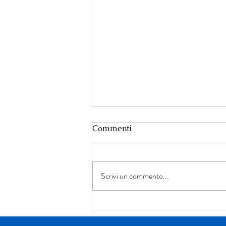
Commenti
Scrivi un commento...
Un dialogo tra giustizia,
narrativa e ricerca della