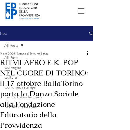
Post
All Posts
9 ott 2025
Tempo di lettura: 1 min
All Posts
RITMI AFRO E K-POP
Convegno
NEL CUORE DI TORINO:
Cultura
il 17 ottobre BallaTorino
Conferenza stampa
porta la Danza Sociale
Centro Estivo Inclusivo
alla Fondazione
La Cultura che Cura
Educatorio della
Provvidenza