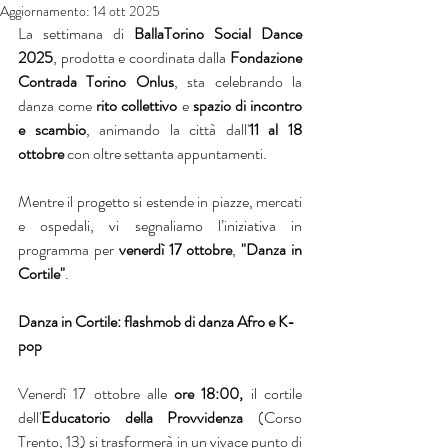
Aggiornamento:
14 ott 2025
La settimana di 
BallaTorino Social Dance 
2025
, prodotta e coordinata dalla 
Fondazione 
Contrada Torino Onlus
, sta celebrando la 
danza come 
rito collettivo
 e 
spazio di incontro 
e scambio
, animando la città dall'
11 al 18 
ottobre
 con oltre settanta appuntamenti.
Mentre il progetto si estende in piazze, mercati 
e ospedali, vi segnaliamo l’iniziativa in 
programma per 
venerdì 17 ottobre
, 
"Danza in 
Cortile"
.
Danza in Cortile: flashmob di danza Afro e K-
pop
Venerdì 17 ottobre alle 
ore 18:00,
 il cortile 
dell'
Educatorio della Provvidenza 
(Corso 
Trento, 13) si trasformerà in un vivace punto di 