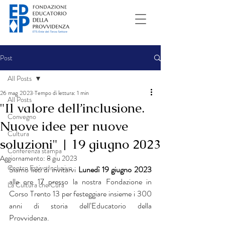
Post
All Posts
26 mag 2023
Tempo di lettura: 1 min
All Posts
"Il valore dell’inclusione.
Convegno
Nuove idee per nuove
Cultura
soluzioni" | 19 giugno 2023
Conferenza stampa
Aggiornamento:
8 giu 2023
Centro Estivo Inclusivo
Siamo lieti di invitarvi 
Lunedì 19 giugno 2023
alle ore 17 presso la nostra Fondazione in 
La Cultura che Cura
Corso Trento 13 per festeggiare insieme i 300 
anni di storia dell’Educatorio della 
Provvidenza. 