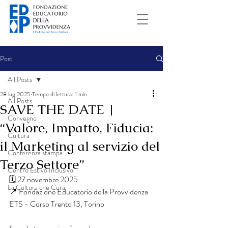
Post
All Posts
28 lug 2025
Tempo di lettura: 1 min
All Posts
SAVE THE DATE |
Convegno
“Valore, Impatto, Fiducia:
Cultura
il Marketing al servizio del
Conferenza stampa
Terzo Settore”
Centro Estivo Inclusivo
🗓 27 novembre 2025
La Cultura che Cura
📍 Fondazione Educatorio della Provvidenza 
ETS - Corso Trento 13, Torino