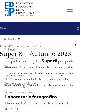
Post
All Posts
13 set 2023
Tempo di lettura: 1 min
All Posts
Super 8 | Autunno 2023
Convegno
È in partenza il progetto 𝗦𝘂𝗽𝗲𝗿𝟴 per questo 
Cultura
Autunno 2023 con 3 nuovi laboratori creativi, 
fotografia, musica e teatro, rivolti a ragazzi tra 
Conferenza stampa
11 e 19 anni e condotti da professionisti che 
Centro Estivo Inclusivo
aiuteranno i giovani a liberare la loro creatività. 
La Cultura che Cura
 𝗟𝗮𝗯𝗼𝗿𝗮𝘁𝗼𝗿𝗶𝗼 𝗳𝗼𝘁𝗼𝗴𝗿𝗮𝗳𝗶𝗰𝗼
 Da 
Venerdì 29 Settembre
 | dalle ore 17:00 
alle 19:00