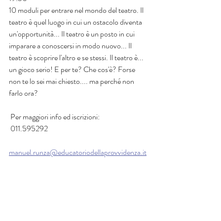
10 moduli per entrare nel mondo del teatro. Il 
teatro è quel luogo in cui un ostacolo diventa 
un'opportunità... Il teatro è un posto in cui 
imparare a conoscersi in modo nuovo... Il 
teatro è scoprire l'altro e se stessi. Il teatro è... 
un gioco serio! E per te? Che cos'è? Forse 
non te lo sei mai chiesto.... ma perché non 
farlo ora?
 Per maggiori info ed iscrizioni:
 011.595292
manuel.runza@educatoriodellaprovvidenza.it