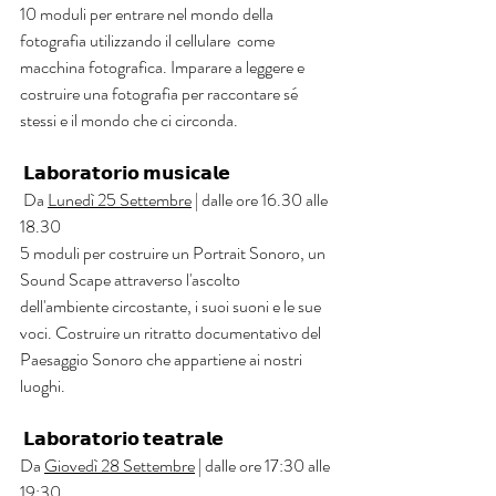
10 moduli per entrare nel mondo della 
fotografia utilizzando il cellulare  come 
macchina fotografica. Imparare a leggere e 
costruire una fotografia per raccontare sé 
stessi e il mondo che ci circonda.
 𝗟𝗮𝗯𝗼𝗿𝗮𝘁𝗼𝗿𝗶𝗼 𝗺𝘂𝘀𝗶𝗰𝗮𝗹𝗲
 Da 
Lunedì 25 Settembre
 | dalle ore 16.30 alle 
18.30
5 moduli per costruire un Portrait Sonoro, un 
Sound Scape attraverso l'ascolto 
dell'ambiente circostante, i suoi suoni e le sue 
voci. Costruire un ritratto documentativo del 
Paesaggio Sonoro che appartiene ai nostri 
luoghi.
 𝗟𝗮𝗯𝗼𝗿𝗮𝘁𝗼𝗿𝗶𝗼 𝘁𝗲𝗮𝘁𝗿𝗮𝗹𝗲
Da 
Giovedì 28 Settembre
 | dalle ore 17:30 alle 
19:30