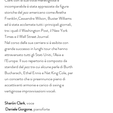
Clark con la sua voce meravigliosa e 
incomparabile è stata apprezzata da figure 
storiche del jazz americano come Aretha 
Franklin,Cassandra Wilson, Buster Williams 
ed è stata acclamata tutti i principali giornali, 
tra i quali il Washington Post, il New York 
Times e il Wall Street Journal.
Nel corso della sua carriera si è esibita con 
grande successo in lunghi tour che hanno 
attraversato tutti gli Stati Uniti, l’Asia e 
l’Europa. Il suo repertorio è composto da 
standard del jazz tra cui alcune perle di Burth 
Bucharach, Ethel Ennis e Nat King Cole, per 
un concerto che si preannuncia pieno di 
accattivanti armonie e carico di swing e 
vertiginose improvvisazioni vocali. 
Sharón Clark
, voce
 Daniele Gorgone
, pianoforte