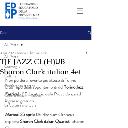
Post
All Posts
3 apr 2023
Tempo di lettura: 1 min
All Posts
TJF JAZZ CL(H)UB -
Convegno
Sharon Clark italian 4et
Cultura
Non perderti l'evento più atteso di Torino! 
Conferenza stampa
Due imperdibili appuntamenti del 
Torino Jazz 
Festival
 all' Educatorio della Provvidenza ad 
Centro Estivo Inclusivo
ingresso gratuito.
La Cultura che Cura
Martedì 25 aprile
 l'Auditorium Orpheus 
ospiterà 
Sharón Clark italian Quartet
. Sharón 