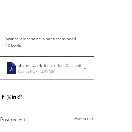
Scarica la locandina in pdf e scansiona il 
QRcode
Sharon_Clark_Italian_4et_25.04_A4
.pdf
Scarica PDF • 2.49MB
Post recenti
Mostra tutti