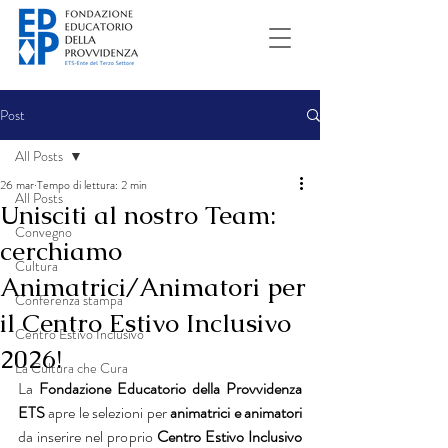
Post
All Posts
26 mar
Tempo di lettura: 2 min
All Posts
Unisciti al nostro Team:
Convegno
cerchiamo
Cultura
Animatrici/Animatori per
Conferenza stampa
il Centro Estivo Inclusivo
Centro Estivo Inclusivo
2026!
La Cultura che Cura
La 
Fondazione Educatorio della Provvidenza 
ETS
 apre le selezioni per 
animatrici e animatori
da inserire nel proprio 
Centro Estivo Inclusivo 