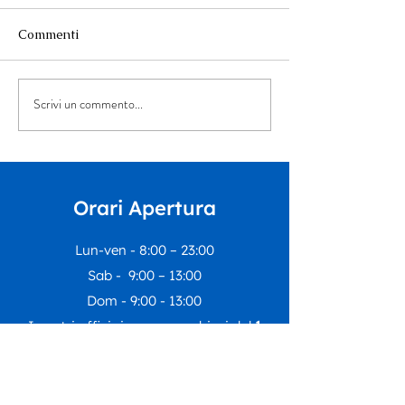
Commenti
Scrivi un commento...
“Musica per tutt*” arriva
La Summer Scho
all’Auditorium Orpheus
Dipartimento
Educazione del 
di Rivoli incontr
nostro Centro E
Orari Apertura
Inclusivo
Lun-ven - 8:00 – 23:00
Sab - 9:00 – 13:00
Dom - 9:00 - 13:00
I nostri uffici rimarranno chiusi dal
1
agosto al 23 agosto
compresi.
Riapriranno lunedì
24 agosto
con le
regolari attività.