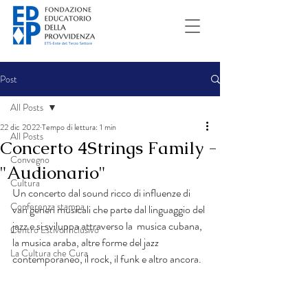
Post
All Posts
22 dic 2022
Tempo di lettura: 1 min
All Posts
Concerto 4Strings Family -
Convegno
"Audionario"
Cultura
Un concerto dal sound ricco di influenze di 
Conferenza stampa
vari generi musicali che parte dal linguaggio del 
jazz e si sviluppa attraverso la  musica cubana, 
Centro Estivo Inclusivo
la musica araba, altre forme del jazz 
La Cultura che Cura
contemporaneo, il rock, il funk e altro ancora.