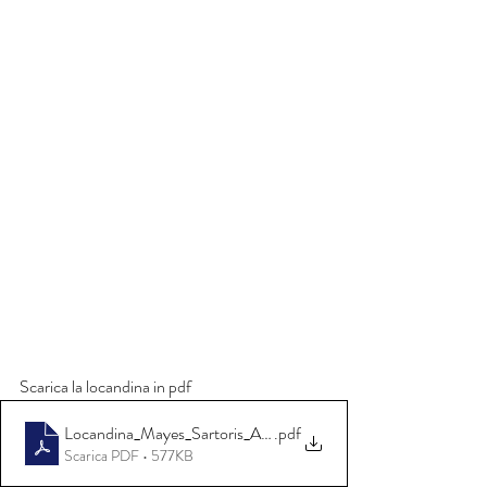
Scarica la locandina in pdf
Locandina_Mayes_Sartoris_A4 Fronte Retro
.pdf
Scarica PDF • 577KB