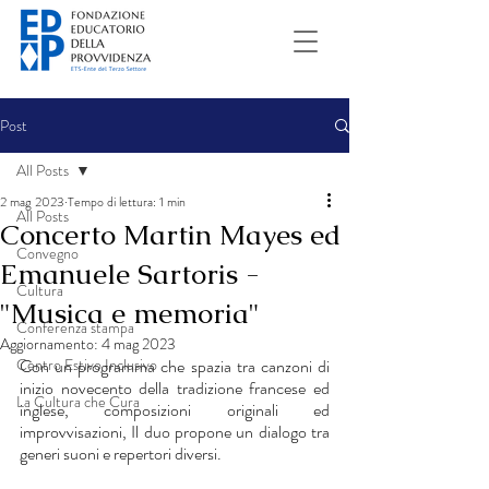
Post
All Posts
2 mag 2023
Tempo di lettura: 1 min
All Posts
Concerto Martin Mayes ed
Convegno
Emanuele Sartoris -
Cultura
"Musica e memoria"
Conferenza stampa
Aggiornamento:
4 mag 2023
Centro Estivo Inclusivo
Con un programma che spazia tra canzoni di 
inizio novecento della tradizione francese ed 
La Cultura che Cura
inglese, composizioni originali ed 
improvvisazioni, Il duo propone un dialogo tra 
generi suoni e repertori diversi.