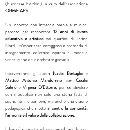
(Fuoriasse Edizioni), a cura dell’associazione 
ORME APS
.
Un incontro che intreccia parole e musica, 
pensato per raccontare 
12 anni di lavoro 
educativo e artistico
 nei quartieri di Torino 
Nord: un’esperienza coraggiosa e profonda di 
insegnamento collettivo ispirata al modello 
venezuelano delle orchestre giovanili.
Interverranno gli autori 
Nadia Bertuglia
 e 
Matteo Antonio Mandurrino
 con 
Cecilia 
Salmè
 e 
Virginia D’Ettorre,
 per condividere 
con il pubblico non solo una storia fatta di 
suoni, ritmi e bambini, ma anche una visione 
pedagogica che mette 
al centro la comunità, 
l’armonia e il valore della collaborazione
.
Il libro è un invito ad ascoltare il mondo con 