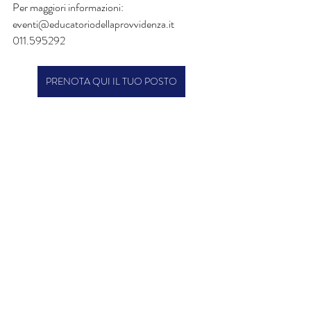
Per maggiori informazioni:
eventi@educatoriodellaprovvidenza.it
011.595292
PRENOTA QUI IL TUO POSTO