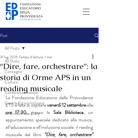
Post
All Posts
31 lug 2025
Tempo di lettura: 1 min
All Posts
“Dire, fare, orchestrare”: la
Convegno
storia di Orme APS in un
Cultura
reading musicale
Conferenza stampa
La Fondazione Educatorio della Provvidenza 
Centro Estivo Inclusivo
ETS è lieta di ospitare 
venerdì 12 settembre
 alle 
ore 17:30
, presso la 
Sala Biblioteca
, un 
La Cultura che Cura
appuntamento speciale dedicato alla musica, 
all’educazione e all’inclusione sociale: il reading 
musicale del libro 
“Dire, fare, orchestrare”