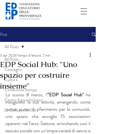
Post
All Posts
3 apr 2024
Tempo di lettura: 2 min
All Posts
EDP Social Hub: "Uno
Convegno
spazio per costruire
Cultura
insieme"
Conferenza stampa
Lo scorso 8 marzo, l’
"EDP Social Hub"
 ha 
Centro Estivo Inclusivo
inaugurato la sua attività, emergendo come 
nuovo punto di riferimento per la comunità, 
La Cultura che Cura
uno spazio che accoglie 15 associazioni 
operanti nel Terzo Settore, arricchendo così il 
tessuto sociale con un’ampia varietà di servizi e 