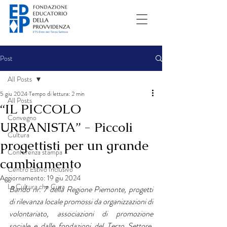
Post
All Posts
5 giu 2024
Tempo di lettura: 2 min
All Posts
“IL PICCOLO
Convegno
URBANISTA” - Piccoli
Cultura
progettisti per un grande
Conferenza stampa
cambiamento
Centro Estivo Inclusivo
Aggiornamento:
19 giu 2024
La Cultura che Cura
Bando nr. 7 della Regione Piemonte, progetti 
di rilevanza locale promossi da organizzazioni di 
volontariato, associazioni di promozione 
sociale e dalle fondazioni del Terzo Settore, 