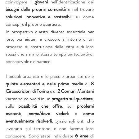
coinvolgere 
i giovani 
nell'identificazione dei 
bisogni della propria comunità
 e nel trovare 
soluzioni innovative e sostenibili
 su come 
concepire il proprio quartiere.
In prospettiva questo diventa essenziale per 
loro, per aiutarli a crescere all’interno di un 
processo di costruzione della città e di loro 
stessi che sia allo stesso tempo partecipativo, 
consapevole e dinamico.
I piccoli urbanisti e le piccole urbaniste delle 
quinte elementari e delle prime medie
 di 
8 
Circoscrizioni di Torino
 e di 
2 Comuni Montani 
verranno coinvolti in un 
progetto sul quartiere
, 
sulle 
possibilità che offre
, sui 
problemi 
esistenti
, 
come/dove vederli
 e 
come 
eventualmente risolverli
, grazie agli enti che 
lavorano sul territorio e che faremo loro 
conoscere. Sono state individuate 
6 aree
 di 