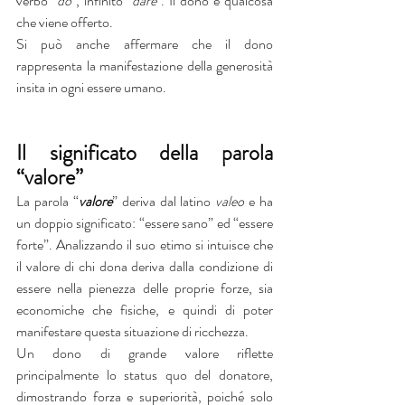
verbo "
do
", infinito "
dare
". Il dono è qualcosa 
che viene offerto.
Si può anche affermare che il dono 
rappresenta la manifestazione della generosità 
insita in ogni essere umano.
Il significato della parola 
“valore”
La parola “
valore
” deriva dal latino 
valeo
 e ha 
un doppio significato: “essere sano” ed “essere 
forte”. Analizzando il suo etimo si intuisce che 
il valore di chi dona deriva dalla condizione di 
essere nella pienezza delle proprie forze, sia 
economiche che fisiche, e quindi di poter 
manifestare questa situazione di ricchezza.
Un dono di grande valore riflette 
principalmente lo status quo del donatore, 
dimostrando forza e superiorità, poiché solo 