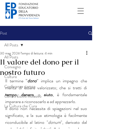
Post
All Posts
30 mag 2024
Tempo di lettura: 4 min
All Posts
Il valore del dono per il
Convegno
nostro futuro
Cultura
Il termine “
dono
” implica un impegno che 
Conferenza stampa
merita di essere valorizzato; che si tratti di 
tempo
, 
denaro
, o 
aiuto
, è fondamentale 
Centro Estivo Inclusivo
imparare a riconoscerlo e ad apprezzarlo.
La Cultura che Cura
Il dono non necessita di spiegazioni nel suo 
significato, e la sua etimologia è facilmente 
riconducibile al latino "
donum
", derivato dal 